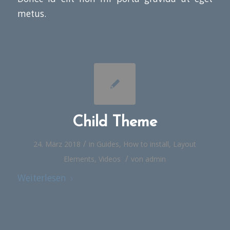
metus.
Child Theme
/
24. März 2018
in
Guides
,
How to install
,
Layout
/
Elements
,
Videos
von
admin
Weiterlesen