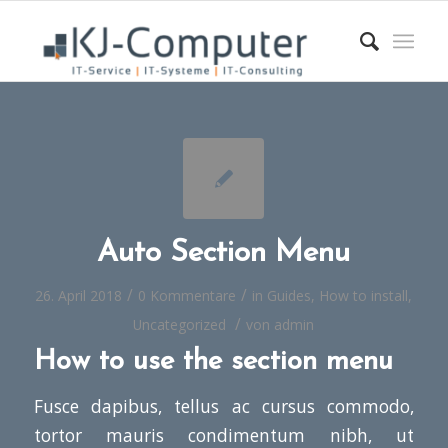
Auto Section Menu
/
/
26. April 2018
0 Kommentare
in
Guides
,
How to install
,
/
Uncategorized
von
admin
How to use the section menu
Fusce dapibus, tellus ac cursus commodo,
tortor mauris condimentum nibh, ut